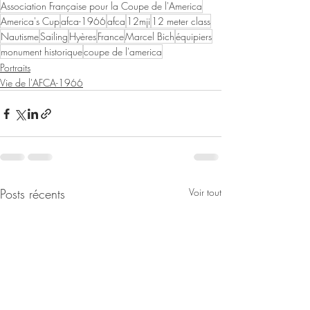
Association Française pour la Coupe de l'America
America's Cup
afca-1966
afca
12mji
12 meter class
Nautisme
Sailing
Hyères
France
Marcel Bich
équipiers
monument historique
coupe de l'america
Portraits
Vie de l'AFCA-1966
Posts récents
Voir tout