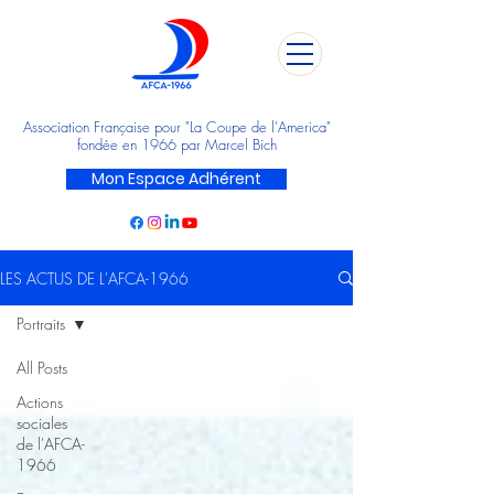
Association Française pour "La Coupe de l'America"
fondée en 1966 par Marcel Bich
Mon Espace Adhérent
LES ACTUS DE L'AFCA-1966
Portraits
All Posts
Actions
sociales
de l'AFCA-
1966