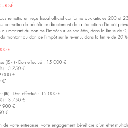
CURISÉ
ous remettra un reçu fiscal officiel conforme aux articles 200 et
permettra de bénéficier directement de la réduction d’impôt prévue
du montant du don de l’impôt sur les sociétés, dans la limite de 0,5
 du montant du don de l’impôt sur le revenu, dans la limite de 20 
000 €
rise (IS - ) - Don effectué : 15 000 €
 %) : 3 750 €
 9 000 €
0 €`
lier (IR) - Don effectué : 15 000 €
 %) : 3 750 €
 9 900 €
350 €
m de votre entreprise, votre engagement bénéficie d’un effet multipl