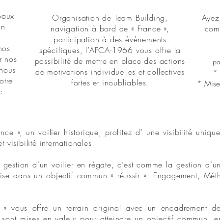
ipaux
Organisation de Team Building,
Ayez
in
navigation à bord de « France »,
comm
participation à des évènements
nos
spécifiques, l’AFCA-1966 vous offre la
r nos
possibilité de mettre en place des actions
pa
 nous
de motivations individuelles et collectives
* 
otre
fortes et inoubliables.
* Mise
c.
nce », un voilier historique, profitez d’ une visibilité uniqu
visibilité internationales.
 gestion d’un voilier en régate, c’est comme la gestion d’
rise dans un objectif commun « réussir »: Engagement, Métho
» vous offre un terrain original avec un encadrement de
e sont mises en valeur pour atteindre un objectif commun, en