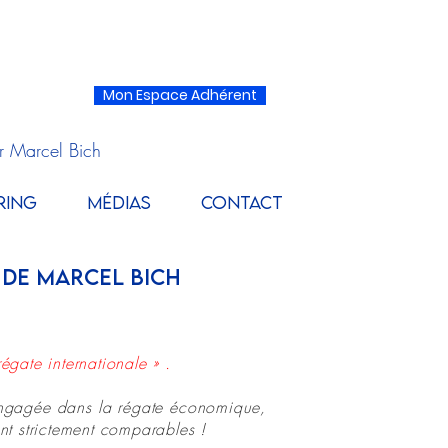
Mon Espace Adhérent
r Marcel Bich
RING
MÉDIAS
CONTACT
 DE MARCEL BICH
égate internationale » .
 engagée dans la régate économique,
ent strictement comparables !