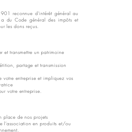
1901 reconnue d’intérêt général au
 1a du Code général des impôts et
our les dons reçus.
 et transmettre un patrimoine
tition, partage et transmission
e votre entreprise et impliquez vos
atrice
r votre entreprise.
n place de nos projets
 l’association en produits et/ou
onnement,