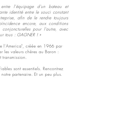
de entre l'équipage d'un bateau et
nte identité entre le souci constant
treprise, afin de le rendre toujours
coïncidence encore, aux conditions
conjoncturelles pour l'autre, avec
our tous : GAGNER ! »
de l'America", créée en 1966 par
r les valeurs chères au Baron :
t transmission.
fiables sont essentiels. Rencontrez
notre partenaire. Et un peu plus.