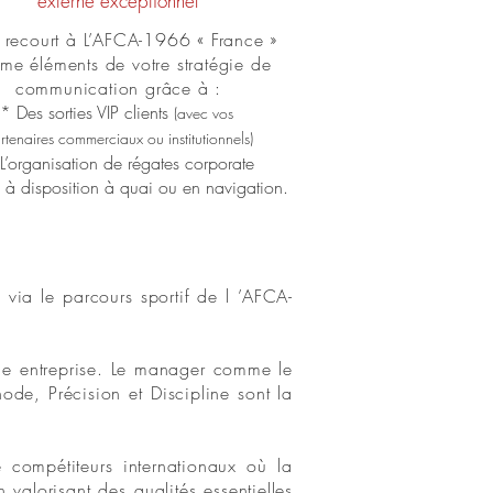
externe exceptionnel
 recourt à L’AFCA-1966 « France »
e éléments de votre stratégie de
communication grâce à :
* Des sorties VIP clients
(avec vos
rtenaires commerciaux ou institutionnels)
L’organisation de régates
corporate
 à disposition à quai ou en navigation.
e via le parcours sportif de l ’AFCA-
une entreprise. Le manager comme le
de, Précision et Discipline sont la
 compétiteurs internationaux où la
 valorisant des qualités essentielles