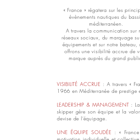
« France » régatera sur les princ
évènements nautiques du bass
méditerranéen.
A travers la communication sur 
réseaux sociaux, du marquage su
équipements et sur notre bateau,
offrons une visibilité accrue de v
marque auprès du grand publi
VISIBILITÉ ACCRUE
: A travers « Fra
1966 en Méditerranée de prestige et 
LEADERSHIP & MANAGEMENT
: La
skipper gère son équipe et la valo
devise de l’équipage.
UNE ÉQUIPE SOUDÉE
: « France 
motivation individuelle et collectiv