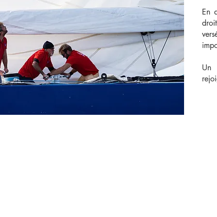
En a
dro
ver
impo
Un 
rejo