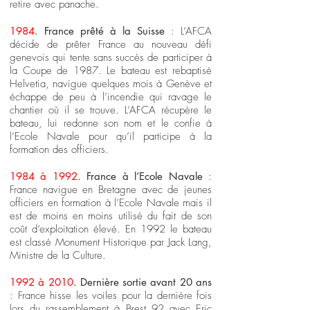
retire avec panache.
1984
. France prêté à la Suisse
: L’AFCA
décide de prêter France au nouveau défi
genevois qui tente sans succès de participer à
la Coupe de 1987. Le bateau est rebaptisé
Helvetia, navigue quelques mois à Genève et
échappe de peu à l’incendie qui ravage le
chantier où il se trouve. L’AFCA récupère le
bateau, lui redonne son nom et le confie à
l’Ecole Navale pour qu’il participe à la
formation des officiers.
1984 à 1992
. France à l’Ecole Navale
:
France navigue en Bretagne avec de jeunes
officiers en formation à l’Ecole Navale mais il
est de moins en moins utilisé du fait de son
coût d’exploitation élevé. En 1992 le bateau
est classé Monument Historique par Jack Lang,
Ministre de la Culture.
1992 à 2010
. Dernière sortie avant 20 ans
: France hisse les voiles pour la dernière fois
lors du rassemblement à Brest 92 avec Eric