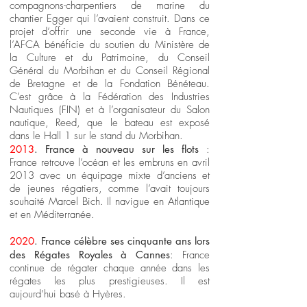
compagnons-charpentiers de marine du
chantier Egger qui l’avaient construit. Dans ce
projet d’offrir une seconde vie à France,
l’AFCA bénéficie du soutien du Ministère de
la Culture et du Patrimoine, du Conseil
Général du Morbihan et du Conseil Régional
de Bretagne et de la Fondation Bénéteau.
C’est grâce à la Fédération des Industries
Nautiques (FIN) et à l’organisateur du Salon
nautique, Reed, que le bateau est exposé
dans le Hall 1 sur le stand du Morbihan.
2013
. France à nouveau sur les flots
:
France retrouve l’océan et les embruns en avril
2013 avec un équipage mixte d’anciens et
de jeunes régatiers, comme l’avait toujours
souhaité Marcel Bich. Il navigue en Atlantique
et en Méditerranée.
2020
. France célèbre ses cinquante ans lors
des Régates Royales à Cannes
: France
continue de régater chaque année dans les
régates les plus prestigieuses. Il est
aujourd’hui basé à Hyères.