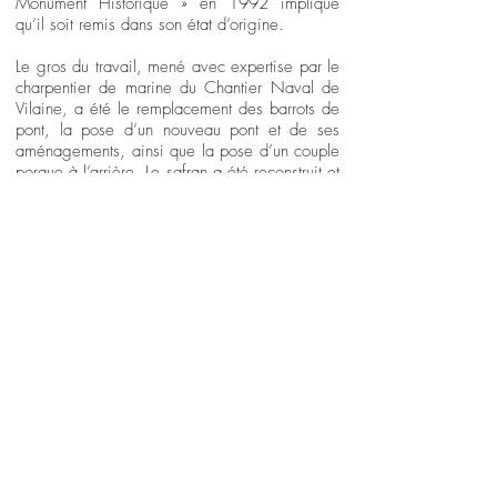
Monument Historique » en 1992 implique
qu’il soit remis dans son état d’origine.
Le gros du travail, mené avec expertise par le
charpentier de marine du Chantier Naval de
Vilaine, a été le remplacement des barrots de
pont, la pose d’un nouveau pont et de ses
aménagements, ainsi que la pose d’un couple
porque à l’arrière. Le safran a été reconstruit et
le trimmer remis en état. L’excellent travail de
peinture a permis de remettre France dans sa
livrée d’origine de 1970.
Les caractéristiques d'un 12MJI
Le terme 12-Mètre fait référence au produit
final d’une formule mathématique qui relie un
nombre défini de dimensions du bateau. Cette
formule spécifie que la longueur du bateau
plus deux fois sa différence de circonférence
moins le franc-bord plus la racine carrée de sa
surface de voilure, divisé par 2,37 doit
égaler 12. La formule s’écrit :