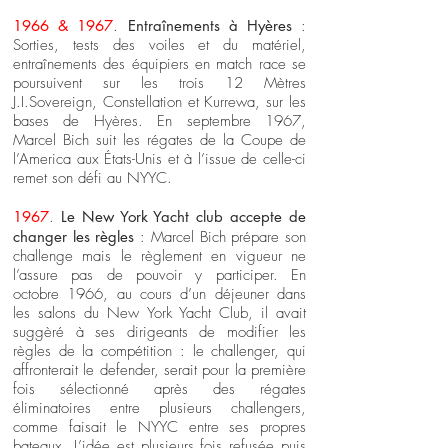
1966 & 1967
.
Entraînements à Hyères
:
Sorties, tests des voiles et du matériel,
entraînements des équipiers en match race se
poursuivent sur les trois 12 Mètres
J.I.Sovereign, Constellation et Kurrewa, sur les
bases de Hyères. En septembre 1967,
Marcel Bich suit les régates de la Coupe de
l’America aux États-Unis et à l’issue de celle-ci
remet son défi au NYYC.
1967
.
Le New York Yacht club accepte de
changer les règles
: Marcel Bich prépare son
challenge mais le règlement en vigueur ne
l’assure pas de pouvoir y participer. En
octobre 1966, au cours d’un déjeuner dans
les salons du New York Yacht Club, il avait
suggèré à ses dirigeants de modifier les
règles de la compétition : le challenger, qui
affronterait le defender, serait pour la première
fois sélectionné après des régates
éliminatoires entre plusieurs challengers,
comme faisait le NYYC entre ses propres
bateaux. L’idée est plusieurs fois refusée puis