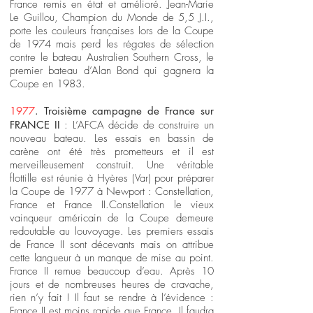
France remis en état et amélioré. Jean-Marie
Le Guillou, Champion du Monde de 5,5 J.I.,
porte les couleurs françaises lors de la Coupe
de 1974 mais perd les régates de sélection
contre le bateau Australien Southern Cross, le
premier bateau d’Alan Bond qui gagnera la
Coupe en 1983.
1977
. Troisième campagne de France sur
FRANCE II
: L’AFCA décide de construire un
nouveau bateau. Les essais en bassin de
carène ont été très prometteurs et il est
merveilleusement construit. Une véritable
flottille est réunie à Hyères (Var) pour préparer
la Coupe de 1977 à Newport : Constellation,
France et France II.Constellation le vieux
vainqueur américain de la Coupe demeure
redoutable au louvoyage. Les premiers essais
de France II sont décevants mais on attribue
cette langueur à un manque de mise au point.
France II remue beaucoup d’eau. Après 10
jours et de nombreuses heures de cravache,
rien n’y fait ! Il faut se rendre à l’évidence :
France II est moins rapide que France. Il faudra