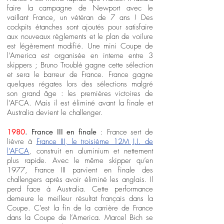
faire la campagne de Newport avec le
vaillant France, un vétéran de 7 ans ! Des
cockpits étanches sont ajoutés pour satisfaire
aux nouveaux règlements et le plan de voilure
est légèrement modifié. Une mini Coupe de
l’America est organisée en interne entre 3
skippers ; Bruno Troublé gagne cette sélection
et sera le barreur de France. France gagne
quelques régates lors des sélections malgré
son grand âge : les premières victoires de
l’AFCA. Mais il est éliminé avant la finale et
Australia devient le challenger.
1980
. France III en finale
: France sert de
lièvre à
France III, le troisième 12M J.I. de
l’AFCA
, construit en aluminium et nettement
plus rapide. Avec le même skipper qu’en
1977, France III parvient en finale des
challengers après avoir éliminé les anglais. Il
perd face à Australia. Cette performance
demeure le meilleur résultat français dans la
Coupe. C’est la fin de la carrière de France
dans la Coupe de l’America. Marcel Bich se