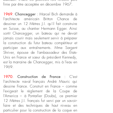
finie par être acceptée en décembre 1967.
1969
.
Chancegger
: Marcel Bich demande à
l’architecte américain Britton Chance de
dessiner un 12 Mètres J.I. qu’il fait construire
en Suisse, au chantier Hermann Egger. Ainsi
sortit Chancegger, un bateau qui ne devait
jamais courir mais seulement servir à préparer
la construction du futur bateau compétiteur et
participer aux entraînements. Mme Sargent
Shriver, épouse de l’ambassadeur des États-
Unis en France et sœur du président Kennedy,
est la marraine de Chancegger, mis à l’eau en
1969.
1970
.
Construction de France
: C’est
l’architecte naval français André Mauric qui
dessine France. Construit en France – comme
l’exigeait le règlement de la Coupe de
l’America – à Pontarlier (Doubs), ce premier
12 Mètres J.I. français fut servi par un savoir-
faire et des techniques de haut niveau en
particulier pour la construction de la coque en