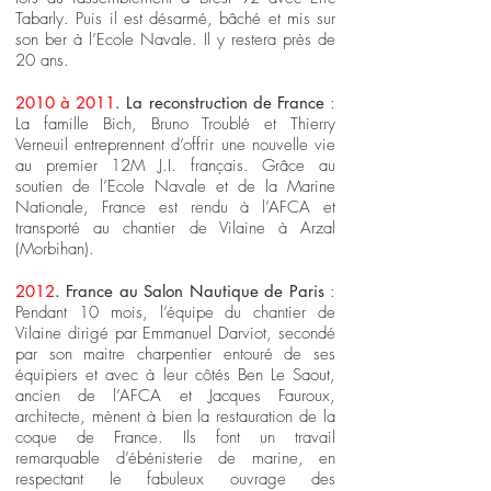
Tabarly. Puis il est désarmé, bâché et mis sur
son ber à l’Ecole Navale. Il y restera près de
20 ans.
2010 à 2011
. La reconstruction de France
:
La famille Bich, Bruno Troublé et Thierry
Verneuil entreprennent d’offrir une nouvelle vie
au premier 12M J.I. français. Grâce au
soutien de l’Ecole Navale et de la Marine
Nationale, France est rendu à l’AFCA et
transporté au chantier de Vilaine à Arzal
(Morbihan).
2012
. France au Salon Nautique de Paris
:
Pendant 10 mois, l’équipe du chantier de
Vilaine dirigé par Emmanuel Darviot, secondé
par son maitre charpentier entouré de ses
équipiers et avec à leur côtés Ben Le Saout,
ancien de l’AFCA et Jacques Fauroux,
architecte, mènent à bien la restauration de la
coque de France. Ils font un travail
remarquable d’ébénisterie de marine, en
respectant le fabuleux ouvrage des