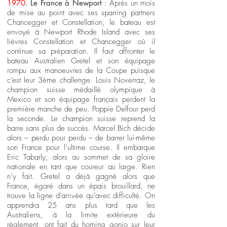
1970
. Le France à Newport
: Après un mois
de mise au point avec ses sparring partners
Chancegger et Constellation, le bateau est
envoyé à Newport Rhode Island avec ses
lièvres Constellation et Chancegger où il
continue sa préparation. Il faut affronter le
bateau Australien Gretel et son équipage
rompu aux manoeuvres de la Coupe puisque
c’est leur 3ème challenge. Louis Noverraz, le
champion suisse médaillé olympique à
Mexico et son équipage français perdent la
première manche de peu. Poppie Delfour perd
la seconde. Le champion suisse reprend la
barre sans plus de succès. Marcel Bich décide
alors – perdu pour perdu – de barrer lui-même
son France pour l’ultime course. Il embarque
Eric Tabarly, alors au sommet de sa gloire
nationale en tant que coureur au large. Rien
n’y fait. Gretel a déjà gagné alors que
France, égaré dans un épais brouillard, ne
trouve la ligne d’arrivée qu’avec difficulté. On
apprendra 25 ans plus tard que les
Australiens, à la limite extérieure du
règlement, ont fait du homing gonio sur leur