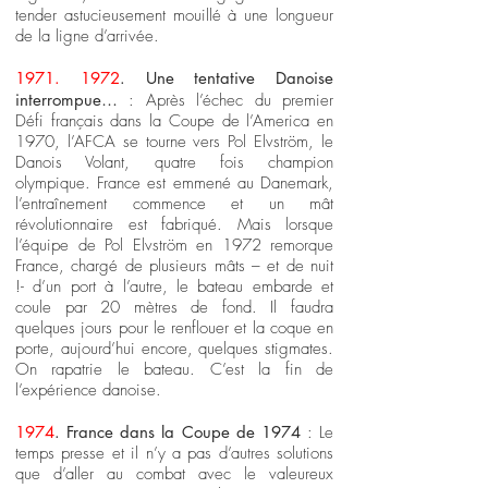
tender astucieusement mouillé à une longueur
de la ligne d’arrivée.
1971. 1972
. Une tentative Danoise
interrompue…
: Après l’échec du premier
Défi français dans la Coupe de l’America en
1970, l’AFCA se tourne vers Pol Elvström, le
Danois Volant, quatre fois champion
olympique. France est emmené au Danemark,
l’entraînement commence et un mât
révolutionnaire est fabriqué. Mais lorsque
l’équipe de Pol Elvström en 1972 remorque
France, chargé de plusieurs mâts – et de nuit
!- d’un port à l’autre, le bateau embarde et
coule par 20 mètres de fond. Il faudra
quelques jours pour le renflouer et la coque en
porte, aujourd’hui encore, quelques stigmates.
On rapatrie le bateau. C’est la fin de
l’expérience danoise.
1974
. France dans la Coupe de 1974
: Le
temps presse et il n’y a pas d’autres solutions
que d’aller au combat avec le valeureux