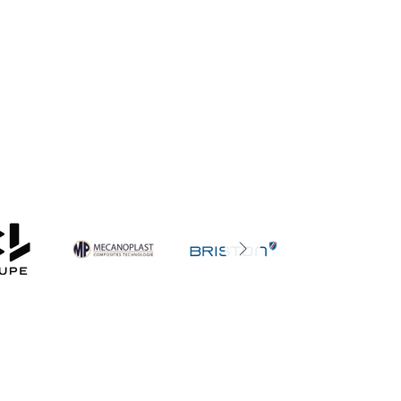
GNE
18 ans -
Statuts