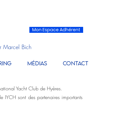
Mon Espace Adhérent
r Marcel Bich
RING
MÉDIAS
CONTACT
national Yacht Club de Hyères.
 le IYCH sont des partenaires importants
E SA
E FFV