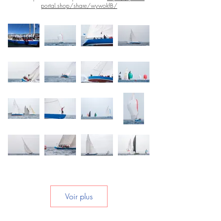
portal.shop/share/wywokfB/
Voir plus