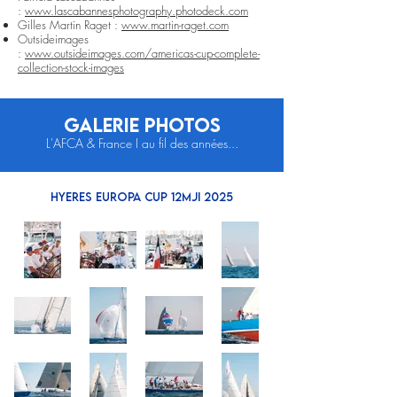
:
www.lascabannesphotography.photodeck.com
Gilles Martin Raget :
www.martin-raget.com
Outsideimages
:
www.outsideimages.com/americas-cup-complete-
collection-stock-images
GALERIE PHOTOS
L'AFCA & France I au fil des années...
HYERES EUROPA CUP 12mJI 2025