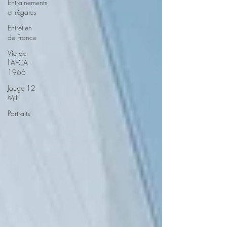
Entrainements
et régates
Entretien
de France
Vie de
l'AFCA-
1966
Jauge 12
MJI
Portraits