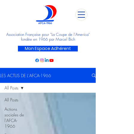
Association Française pour "La Coupe de l'America"
fondée en 1966 par Marcel Bich
Mon Espace Adhérent
LES ACTUS DE L'AFCA-1966
All Posts
All Posts
Actions
sociales de
l'AFCA-
1966