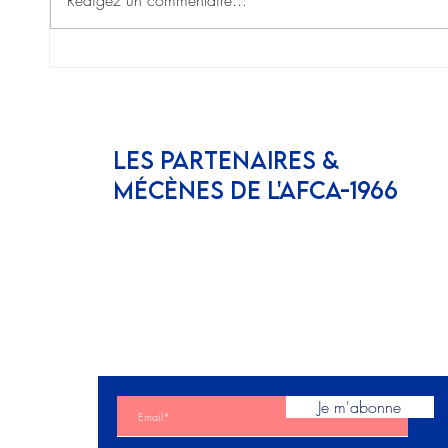
Rédigez un commentaire...
JOURNÉES DU
La T
PATRIMOINE 2024 &
Rega
VISITE DES SCOLAIRES
y éti
LES PARTENAIRES &
MÉCÈNES DE L'AFCA-1966
Inscrivez vous à notre
newsletter
Je m'abonne