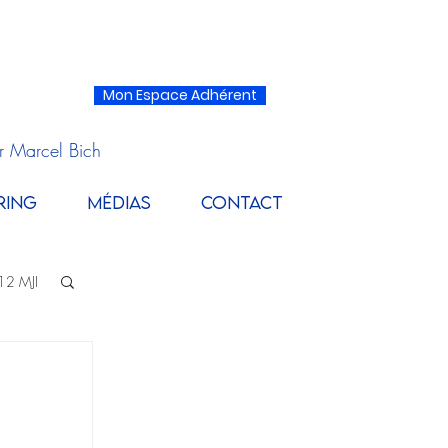
Mon Espace Adhérent
r Marcel Bich
RING
MÉDIAS
CONTACT
12 MJI