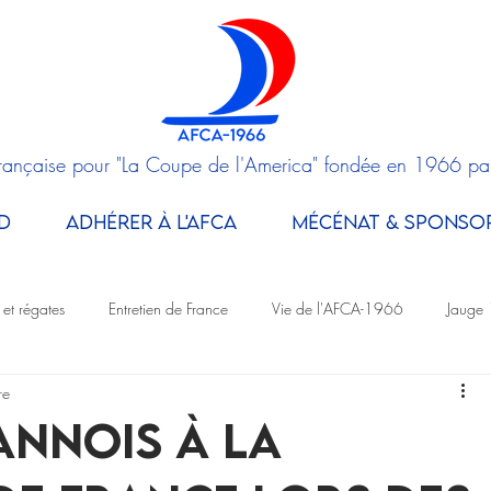
Française pour "La Coupe de l'America" fondée en 1966 pa
D
ADHÉRER À L'AFCA
MÉCÉNAT & SPONSO
 et régates
Entretien de France
Vie de l'AFCA-1966
Jauge 
re
annois à la