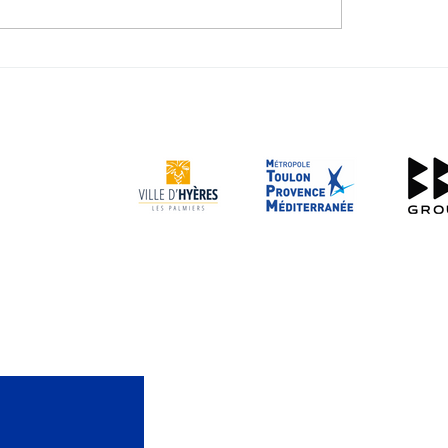
oulon Provence
La Toulon Prov
tta comme si vous
Regatta approc
ez!