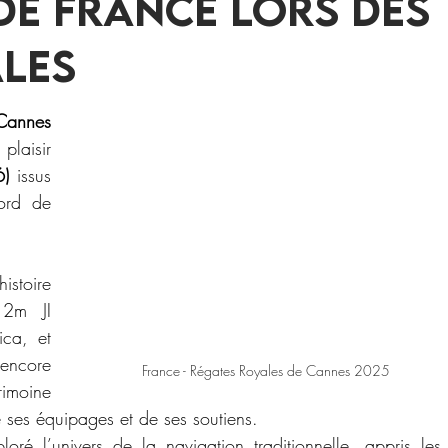
de France lors des
ales
Cannes 
isir 
6) 
issus 
d’écoles de la ville de Cannes à bord de 
stoire 
2m JI 
ca, et 
ncore 
France - Régates Royales de Cannes 2025
moine 
e ses équipages et de ses soutiens.
loré l’univers de la navigation traditionnelle, appris les 